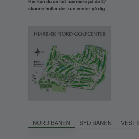
Her kan du se lidt nærmere på de 27
skønne huller der kun venter på dig
NORD BANEN
SYD BANEN
VEST 