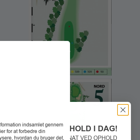
information indsamlet gennem
BOOK DIT OPHOLD I DAG!
r for at forbedre din
SPAR 300 KR. PR. NAT VED OPHOLD
ysere, hvordan du bruger det,