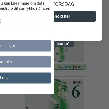
 Du kan læse mere om det i
SØNDAG–TORSDAG
inistrere dit samtykke når som
Book ophold her
)
stillinger
er alle
d alle