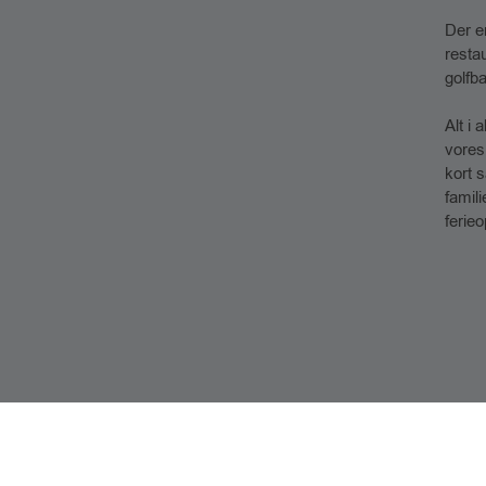
​Der 
resta
golfba
​Alt i
vores 
kort 
famil
ferieo
FER