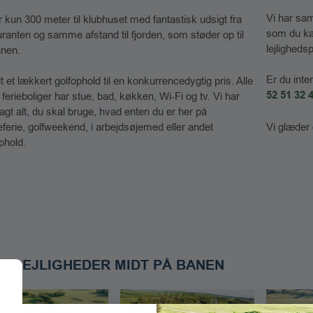
Vi har sam
er kun 300 meter til klubhuset med fantastisk udsigt fra
som du ka
uranten og samme afstand til fjorden, som støder op til
lejlighedsp
nen​.
Er du inte
 alt et lækkert golfophold til en konkurrencedygtig pris. Alle
52 51 32 
ferieboliger har stue, bad, køkken, Wi-Fi og tv. Vi har
sagt alt, du skal bruge, hvad enten du er her på
​Vi glæder
ieferie, golfweekend, i arbejdsøjemed eller andet
phold.
IELEJLIGHEDER MIDT PÅ BANEN