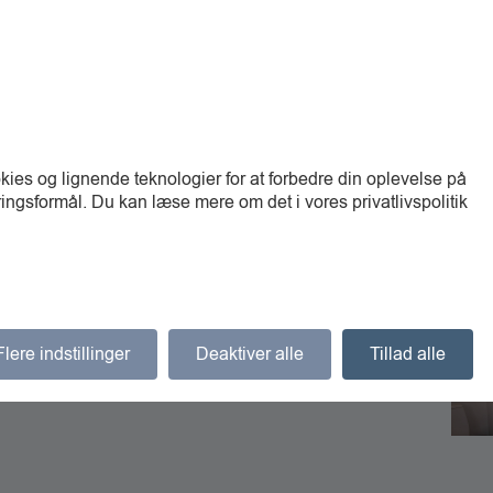
BOOK DIT 
SPAR 300 KR. 
SØNDA
ies og lignende teknologier for at forbedre din oplevelse på
Book
ingsformål. Du kan læse mere om det i vores privatlivspolitik
Flere indstillinger
Deaktiver alle
Tillad alle