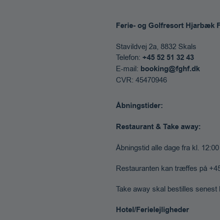
Ferie- og Golfresort Hjarbæk 
Stavildvej 2a, 8832 Skals​
Telefon:
+45 52 51 32 43
E-mail:
booking@fghf.dk
CVR: 45470946
Åbningstider:
Restaurant & Take away:
Åbningstid alle dage fra kl. 12:0
Restauranten kan træffes på +45
Take away skal bestilles senest 
Hotel/Ferielejligheder