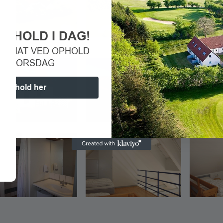
OPHOLD I DAG!
PR. NAT VED OPHOLD
G–TORSDAG
 ophold her