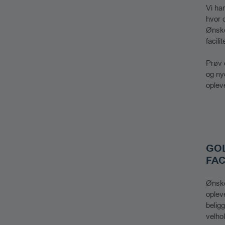
Vi har
hvor d
Ønske
facili
​Prøv
og ny
oplev
GO
FAC
Ønske
oplev
belig
velho