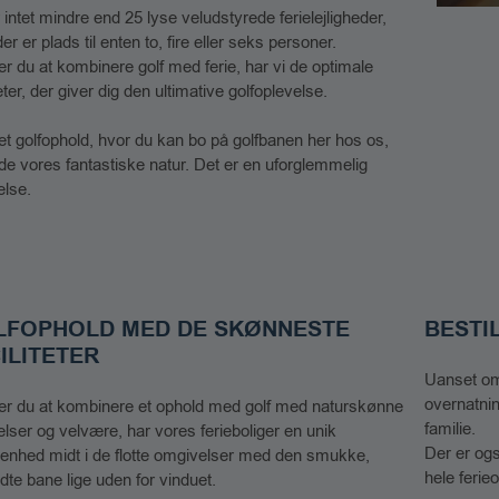
 intet mindre end 25 lyse veludstyrede ferielejligheder,
er er plads til enten to, fire eller seks personer.
r du at kombinere golf med ferie, har vi de optimale
teter, der giver dig den ultimative golfoplevelse.
 et golfophold, hvor du kan bo på golfbanen her hos os,
de vores fantastiske natur. Det er en uforglemmelig
else.
LFOPHOLD MED DE SKØNNESTE
BESTI
ILITETER
Uanset om d
overnatnin
r du at kombinere et ophold med golf med naturskønne
familie.
elser og velvære, har vores ferieboliger en unik
Der er ogs
genhed midt i de flotte omgivelser med den smukke,
hele ferieo
ldte bane lige uden for vinduet.