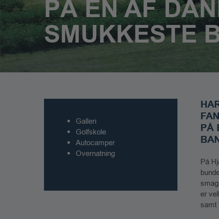
PÅ EN AF DA
SMUKKESTE 
HAR
FAN
Galleri
PÅ
Golfskole
BA
Autocamper
Overnatning
På Hj
bunde
smag 
er ve
samt 