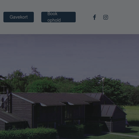
Book
facebook
instagram
Gavekort
ophold