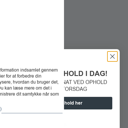
Telefon:
+45 86 69 62 88​
E-mail:
info@hfgc.dk
CVR: 19164233
Åbningstider:
Mandag: Lukket
Tirsdag: 13 – 17
Ons-torsdag: 10 – 17
Fredag: 10- 13
Lør- og søndag: 08 – 11
information indsamlet gennem
BOOK DIT OPHOLD I DAG!
r for at forbedre din
SPAR 300 KR. PR. NAT VED OPHOLD
ysere, hvordan du bruger det,
 Du kan læse mere om det i
SØNDAG–TORSDAG
inistrere dit samtykke når som
Ferie- og Golfresort Hjarbæk Fjord
Book ophold her
)
Stavildvej 2a, 8832 Skals​
Telefon:
+45 52 51 32 43
E-mail:
booking@fghf.dk