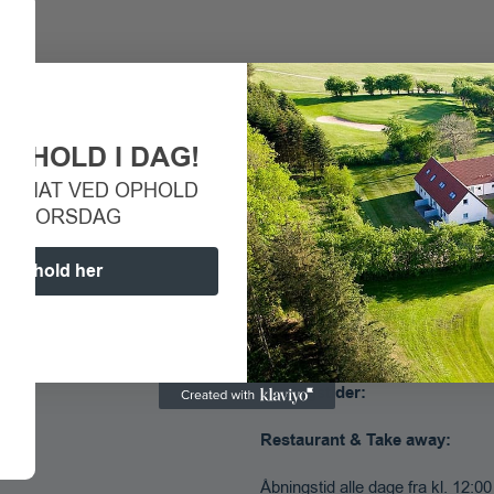
OPHOLD I DAG!
PR. NAT VED OPHOLD
Ferie- og Golfresort Hjarbæk 
G–TORSDAG
Stavildvej 2a, 8832 Skals​
 ophold her
Telefon:
+45 52 51 32 43
E-mail:
booking@fghf.dk
CVR: 45470946
Åbningstider:
Restaurant & Take away:
Åbningstid alle dage fra kl. 12:0