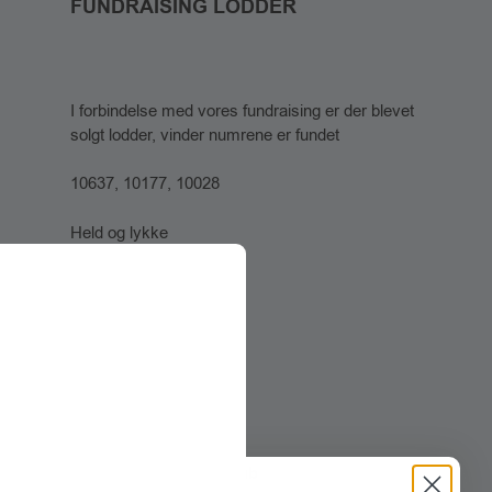
FUNDRAISING LODDER
I forbindelse med vores fundraising er der blevet
solgt lodder, vinder numrene er fundet
10637, 10177, 10028
Held og lykke
Hjarbæk Fjord Golf Klub