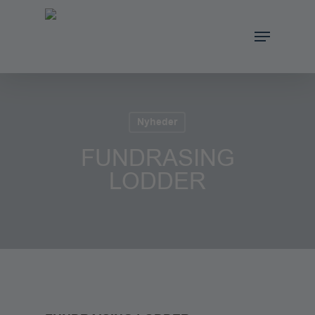
Skip
to
Menu
main
content
Nyheder
FUNDRASING
LODDER