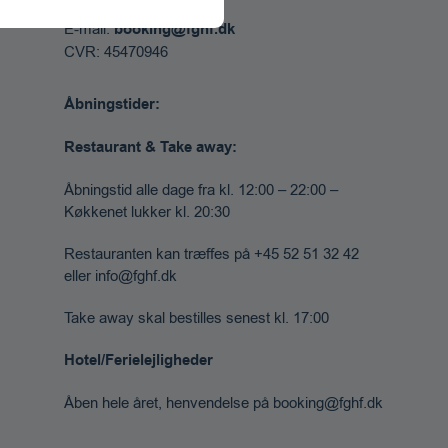
Telefon:
+45 52 51 32 43
E-mail:
booking@fghf.dk
CVR: 45470946
Åbningstider:
Restaurant & Take away:
Åbningstid alle dage fra kl. 12:00 – 22:00 –
Køkkenet lukker kl. 20:30
Restauranten kan træffes på +45 52 51 32 42
eller info@fghf.dk
Take away skal bestilles senest kl. 17:00
Hotel/Ferielejligheder
Åben hele året, henvendelse på booking@fghf.dk